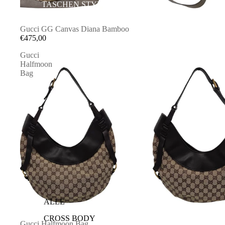
TASCHEN STYLES
AUSVERKAUFT
Gucci GG Canvas Diana Bamboo
€475,00
Gucci
Halfmoon
Bag
ALLE
CROSS BODY
AUSVERKAUFT
Gucci Halfmoon Bag