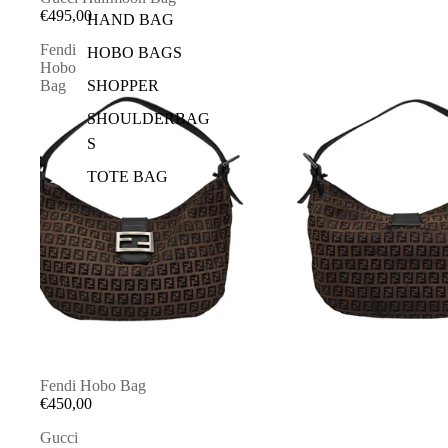
€495,00
HAND BAG
Fendi
HOBO BAGS
Hobo
Bag
SHOPPER
SHOULDERBAG
S
TOTE BAG
AUSVERKAUFT
Fendi Hobo Bag
€450,00
Gucci