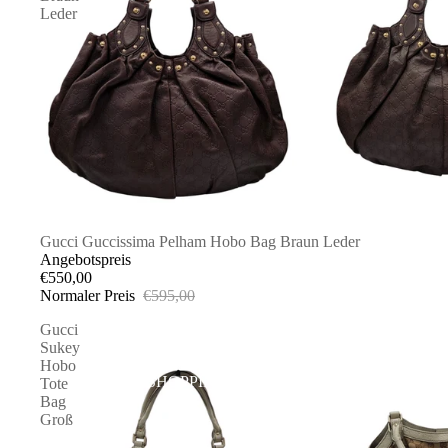
Leder
SALE
Gucci Guccissima Pelham Hobo Bag Braun Leder
Angebotspreis
€550,00
Normaler Preis
€595,00
Gucci
Sukey
Hobo
PRIVATE SHOPPING
Tote
Bag
Groß