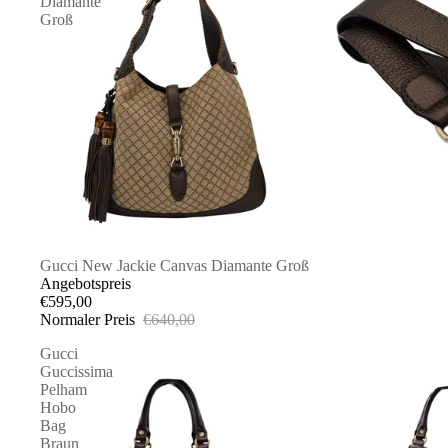
Diamante
Groß
SALE
Gucci New Jackie Canvas Diamante Groß
Angebotspreis
€595,00
Normaler Preis
€640,00
Gucci
Guccissima
Pelham
Hobo
Bag
Braun