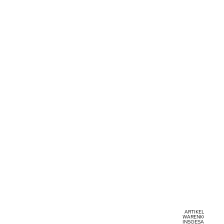
ARTIKEL IM
WARENKORB
INSGESAMT: