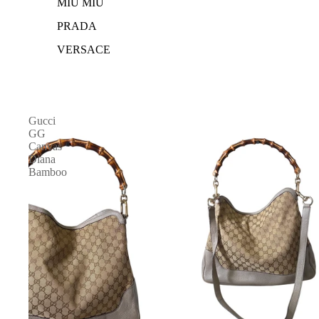
MIU MIU
PRADA
VERSACE
Gucci
GG
Canvas
Diana
Bamboo