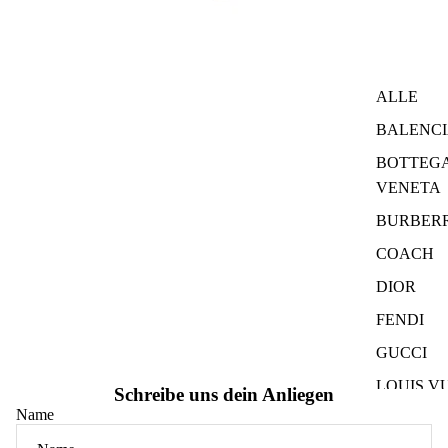
ALLE
BALENC
BOTTEG
VENETA
BURBER
COACH
DIOR
FENDI
GUCCI
LOUIS V
Schreibe uns dein Anliegen
Name
MCM