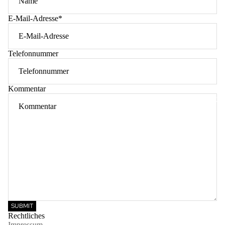
MIU MIU
E-Mail-Adresse
*
PRADA
VERSAC
Telefonnummer
Kommentar
TASCHEN 
SUBMIT
Rechtliches
Impressum