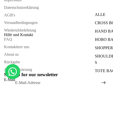
Datenschutzerklärung
ALLE
AGB's
Versandbedingungen
CROSS 
Wiederufsbelehrung
HAND B
Hilfe und Kontakt
FAQ
HOBO B
Kontaktiere uns
SHOPPER
About us
SHOULD
Rückgabe
S
Authentifizierung
TOTE BA
Sign up for our newsletter
E-Mail