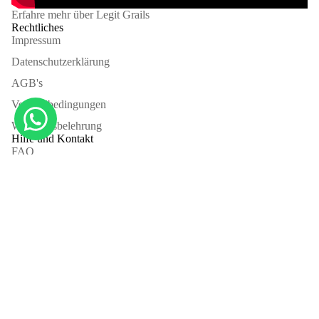
Erfahre mehr über Legit Grails
Rechtliches
Impressum
Datenschutzerklärung
AGB's
Versandbedingungen
Wiederufsbelehrung
Hilfe und Kontakt
FAQ
Kontaktiere uns
About us
Rückgabe
Authentifizierung
Sign up for our newsletter
E-Mail
PRIVATE S