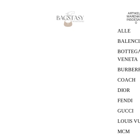
ARTIKEL
WARENK
INSGESA
0
ALLE
BALENC
BOTTEG
VENETA
BURBER
COACH
DIOR
FENDI
GUCCI
LOUIS V
MCM