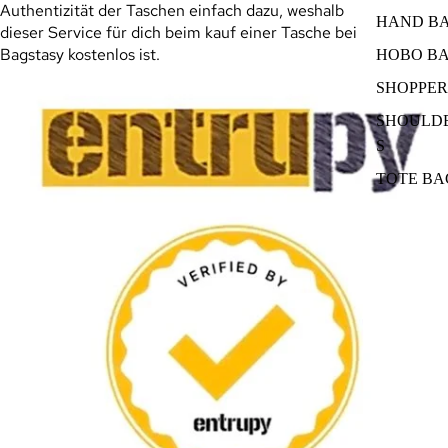
Authentizität der Taschen einfach dazu, weshalb
HAND B
dieser Service für dich beim kauf einer Tasche bei
Bagstasy kostenlos ist.
HOBO B
SHOPPER
SHOULD
S
TOTE BA