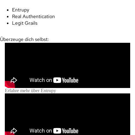
Entrupy
Real Authentication
Legit Grails
Überzeuge dich selbst:
Erfahre mehr über Entrupy