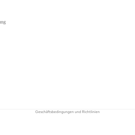
ung
Datenschutzerklärung
Impressum
Widerrufsrecht
AGB
Versand
Kontaktinformationen
Geschäftsbedingungen und Richtlinien