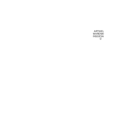
ARTIKEL IM
WARENKORB
INSGESAMT:
0
Konto
ANDERE ANMELDEOPTIONEN
BESTELLUNGEN
PROFIL