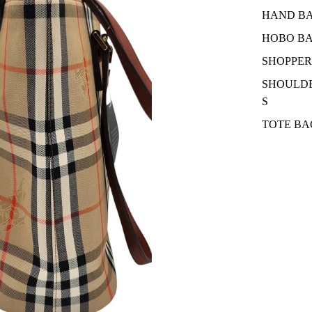
HAND B
HOBO B
SHOPPER
SHOULD
S
TOTE BA