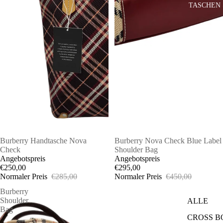
TASCHEN 
AUSVERKAUFT
Burberry Handtasche Nova
SALE
Burberry Nova Check Blue Label
Check
Shoulder Bag
Angebotspreis
Angebotspreis
€250,00
€295,00
Normaler Preis
€285,00
Normaler Preis
€450,00
Burberry
Shoulder
ALLE
Bag
CROSS 