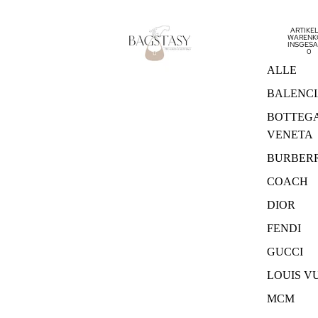
ARTIKEL
WARENK
INSGESA
0
ALLE
BALENC
BOTTEG
VENETA
BURBER
COACH
DIOR
FENDI
GUCCI
LOUIS V
MCM