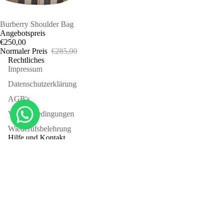
AUSVERKAUFT
Burberry Shoulder Bag
Angebotspreis
€250,00
Normaler Preis
€285,00
Rechtliches
Impressum
Datenschutzerklärung
AGB's
Versandbedingungen
Wiederufsbelehrung
SAL
Hilfe und Kontakt
FAQ
Kontaktiere uns
About us
Rückgabe
Authentifizierung
Sign up for our newsletter