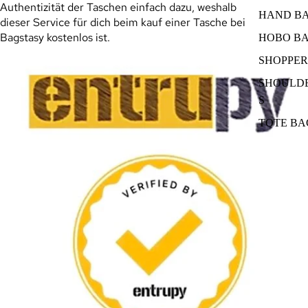
Authentizität der Taschen einfach dazu, weshalb
HAND B
dieser Service für dich beim kauf einer Tasche bei
Bagstasy kostenlos ist.
HOBO B
SHOPPER
SHOULD
S
TOTE BA