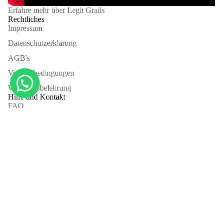
Erfahre mehr über Legit Grails
Rechtliches
Impressum
Datenschutzerklärung
AGB's
Versandbedingungen
Wiederufsbelehrung
Hilfe und Kontakt
FAQ
Kontaktiere uns
About us
Rückgabe
Authentifizierung
Sign up for our newsletter
E-Mail
PRIVATE S