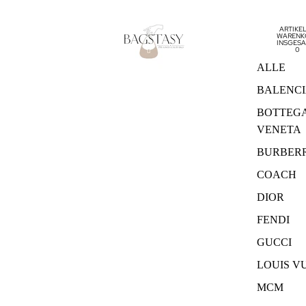
ARTIKEL
WARENK
INSGESA
0
ALLE
BALENC
BOTTEG
VENETA
BURBER
COACH
DIOR
FENDI
GUCCI
LOUIS V
MCM