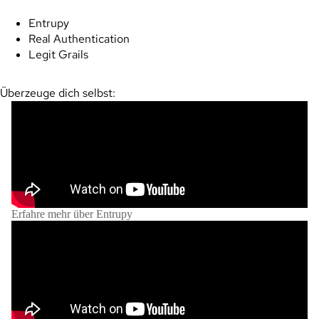
Entrupy
Real Authentication
Legit Grails
Überzeuge dich selbst:
Erfahre mehr über Entrupy