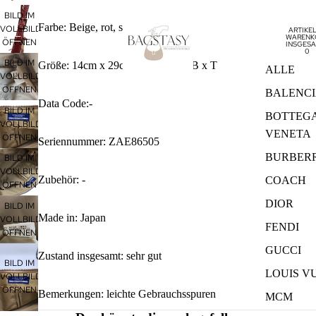
BILD IM
Farbe: Beige, rot, schwarz, weiß
VOLLBILDMODUS
ARTIKEL
WARENK
ÖFFNEN
INSGESA
0
BILD IM
Größe: 14cm x 29cm x 6cm / H x B x T
ALLE
VOLLBILDMODUS
ÖFFNEN
BALENC
Data Code:-
BILD IM
BOTTEG
VOLLBILDMODUS
VENETA
ÖFFNEN
Seriennummer: ZAE86505
BURBER
BILD IM
VOLLBILDMODUS
Zubehör: -
COACH
ÖFFNEN
DIOR
BILD IM
Made in: Japan
VOLLBILDMODUS
FENDI
ÖFFNEN
GUCCI
Zustand insgesamt: sehr gut
BILD IM
LOUIS V
VOLLBILDMODUS
ÖFFNEN
Bemerkungen: leichte Gebrauchsspuren
MCM