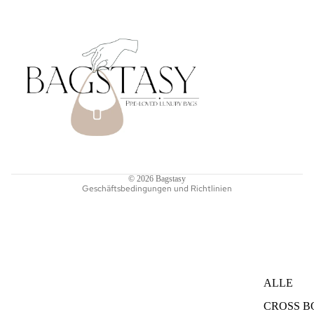
TASCHEN 
Datenschutzerklärung
Impressum
Widerrufsrecht
AGB
Versand
Kontaktinformationen
© 2026
Bagstasy
Geschäftsbedingungen und Richtlinien
ALLE
CROSS 