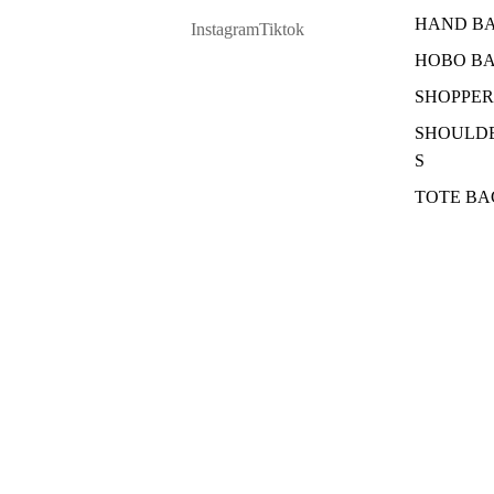
HAND B
Instagram
Tiktok
HOBO B
SHOPPER
SHOULD
S
TOTE BA