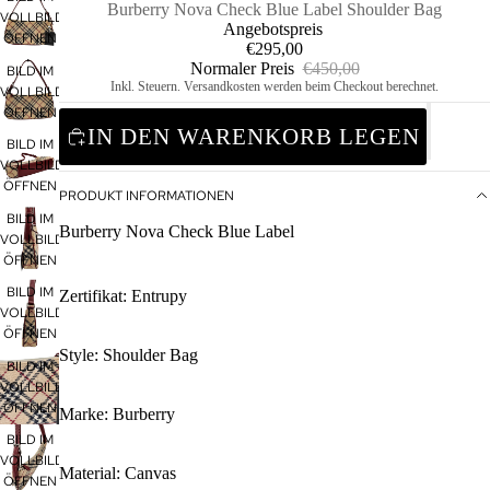
Burberry Nova Check Blue Label Shoulder Bag
VOLLBILDMODUS
Angebotspreis
ÖFFNEN
€295,00
Normaler Preis
€450,00
BILD IM
Inkl. Steuern. Versandkosten werden beim Checkout berechnet.
VOLLBILDMODUS
ÖFFNEN
IN DEN WARENKORB LEGEN
BILD IM
VOLLBILDMODUS
ÖFFNEN
PRODUKT INFORMATIONEN
BILD IM
Burberry Nova Check Blue Label
VOLLBILDMODUS
ÖFFNEN
DESIG
BILD IM
Zertifikat: Entrupy
VOLLBILDMODUS
ÖFFNEN
Style: Shoulder Bag
BILD IM
VOLLBILDMODUS
ÖFFNEN
Marke: Burberry
BILD IM
VOLLBILDMODUS
Material: Canvas
ÖFFNEN